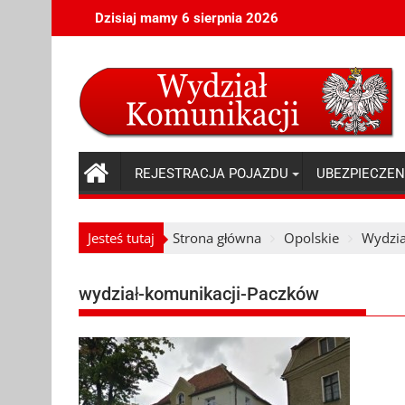
Skip
Dzisiaj mamy 6 sierpnia 2026
to
content
REJESTRACJA POJAZDU
UBEZPIECZEN
Jesteś tutaj
Strona główna
Opolskie
Wydzia
wydział-komunikacji-Paczków