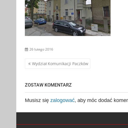
26 lutego 2016
Nawigacja
Wydział Komunikacji Paczków
wpisu
ZOSTAW KOMENTARZ
Musisz się
zalogować
, aby móc dodać komen