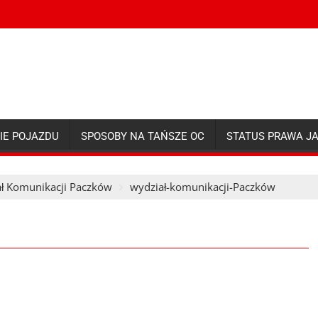
IE POJAZDU
SPOSOBY NA TAŃSZE OC
STATUS PRAWA J
ł Komunikacji Paczków
wydział-komunikacji-Paczków