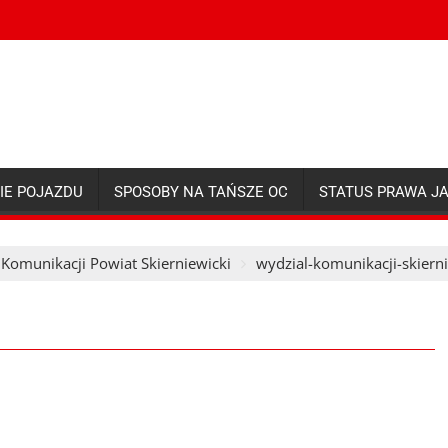
IE POJAZDU
SPOSOBY NA TAŃSZE OC
STATUS PRAWA J
 Komunikacji Powiat Skierniewicki
wydzial-komunikacji-skiern