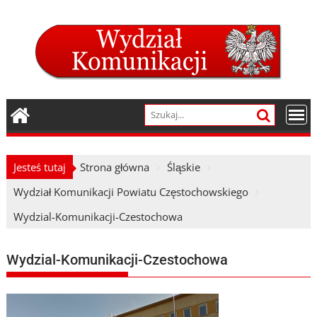
Skip
to
content
Jesteś tutaj
Strona główna
Śląskie
Wydział Komunikacji Powiatu Częstochowskiego
Wydzial-Komunikacji-Czestochowa
Wydzial-Komunikacji-Czestochowa