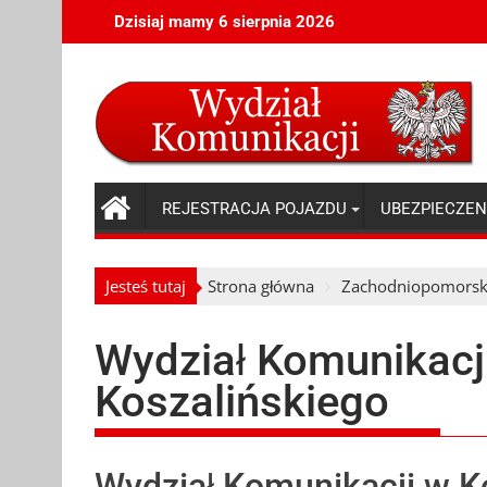
Skip
Dzisiaj mamy 6 sierpnia 2026
to
content
REJESTRACJA POJAZDU
UBEZPIECZEN
Jesteś tutaj
Strona główna
Zachodniopomorsk
Wydział Komunikacj
Koszalińskiego
Wydział Komunikacji w Ko