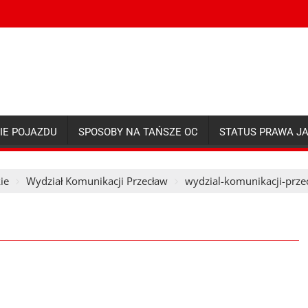
IE POJAZDU
SPOSOBY NA TAŃSZE OC
STATUS PRAWA J
ie
Wydział Komunikacji Przecław
wydzial-komunikacji-prze