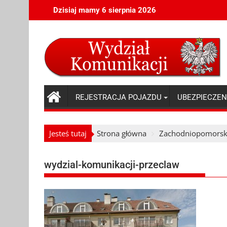
Skip
Dzisiaj mamy 6 sierpnia 2026
to
content
REJESTRACJA POJAZDU
UBEZPIECZEN
Jesteś tutaj
Strona główna
Zachodniopomorsk
wydzial-komunikacji-przeclaw