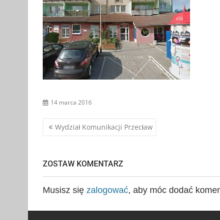
14 marca 2016
Nawigacja
Wydział Komunikacji Przecław
wpisu
ZOSTAW KOMENTARZ
Musisz się
zalogować
, aby móc dodać komen