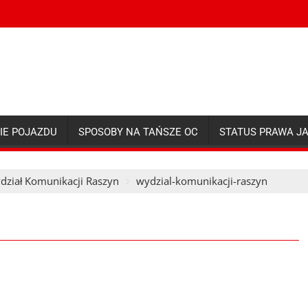
IE POJAZDU
SPOSOBY NA TAŃSZE OC
STATUS PRAWA J
dział Komunikacji Raszyn
wydzial-komunikacji-raszyn