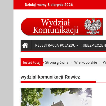
Skip
Dzisiaj mamy 8 sierpnia 2026
to
content
REJESTRACJA POJAZDU
UBEZPIECZEN
Jesteś tutaj
Strona główna
Wielkopolskie
W
wydzial-komunikacji-Rawicz