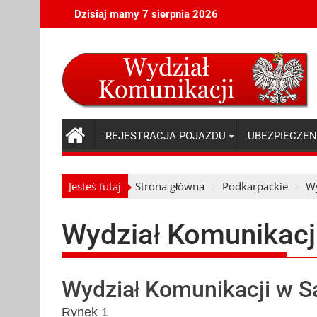
Skip
Dzisiaj mamy 7 sierpnia 2026
to
content
REJESTRACJA POJAZDU
UBEZPIECZEN
Jesteś tutaj
Strona główna
Podkarpackie
Wy
Wydział Komunikacj
Wydział Komunikacji w 
Rynek 1