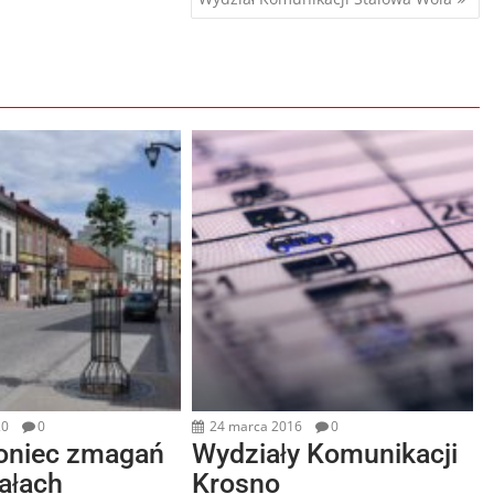
20
0
24 marca 2016
0
koniec zmagań
Wydziały Komunikacji
ałach
Krosno