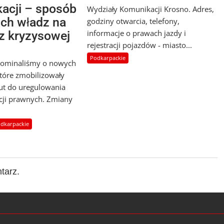
acji – sposób
Wydziały Komunikacji Krosno. Adres,
ich władz na
godziny otwarcia, telefony,
informacje o prawach jazdy i
 z kryzysowej
rejestracji pojazdów - miasto...
Podkarpackie
pominaliśmy o nowych
które zmobilizowały
ut do uregulowania
cji prawnych. Zmiany
dkarpackie
tarz.