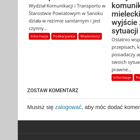
komunik
Wydział Komunikacji i Transportu w
mieleck
Starostwie Powiatowym w Sanoku
działa w reżimie sanitarnym i jest
wyjście
czynny...
sytuacji
Informacje
Podkarpackie
Wiadomości
Ostatnio ws
przepisach, 
posiadaczy a
swoich sytua
prawne...
Informacje
Po
ZOSTAW KOMENTARZ
Musisz się
zalogować
, aby móc dodać komen