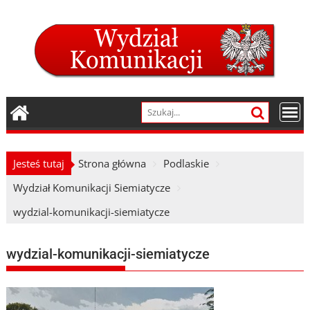
Skip
to
content
Jesteś tutaj
Strona główna
Podlaskie
Wydział Komunikacji Siemiatycze
wydzial-komunikacji-siemiatycze
wydzial-komunikacji-siemiatycze