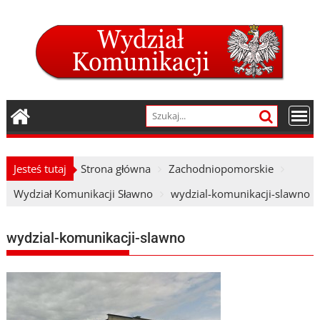
Skip
to
content
Jesteś tutaj
Strona główna
Zachodniopomorskie
Wydział Komunikacji Sławno
wydzial-komunikacji-slawno
wydzial-komunikacji-slawno