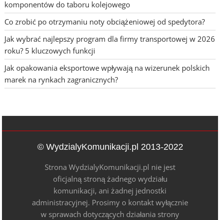
komponentów do taboru kolejowego
Co zrobić po otrzymaniu noty obciążeniowej od spedytora?
Jak wybrać najlepszy program dla firmy transportowej w 2026
roku? 5 kluczowych funkcji
Jak opakowania eksportowe wpływają na wizerunek polskich
marek na rynkach zagranicznych?
© WydzialyKomunikacji.pl 2013-2022
Strona WydzialyKomunikacji.pl nie jest
oficjalną stroną żadnego wydziału
komunikacji, ani żadnej jednostki
administracyjnej. Prosimy o kontakt wyłącznie
w sprawach dotyczących działania strony