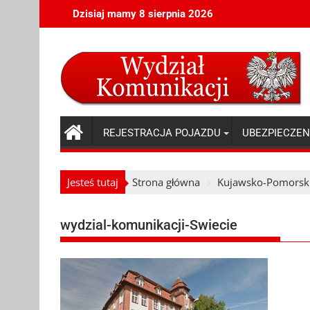
Skip
Dzisiaj mamy 8 sierpnia 2026
to
content
REJESTRACJA POJAZDU
UBEZPIECZEN
Jesteś tutaj
Strona główna
Kujawsko-Pomorsk
wydzial-komunikacji-Swiecie