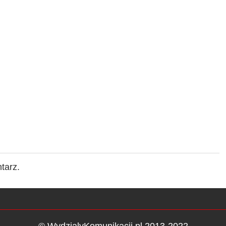
tarz.
© WydzialyKomunikacji.pl 2013-2022