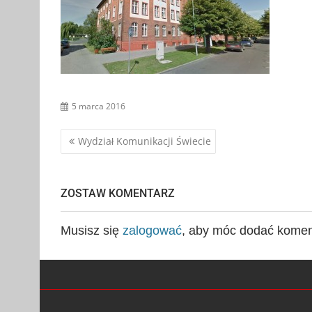
5 marca 2016
Nawigacja
Wydział Komunikacji Świecie
wpisu
ZOSTAW KOMENTARZ
Musisz się
zalogować
, aby móc dodać komen