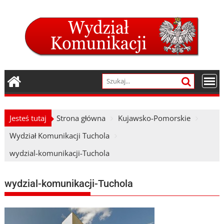
Skip
to
content
Jesteś tutaj
Strona główna
Kujawsko-Pomorskie
Wydział Komunikacji Tuchola
wydzial-komunikacji-Tuchola
wydzial-komunikacji-Tuchola