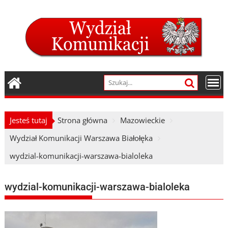
Skip
to
content
Jesteś tutaj
Strona główna
Mazowieckie
Wydział Komunikacji Warszawa Białołęka
wydzial-komunikacji-warszawa-bialoleka
wydzial-komunikacji-warszawa-bialoleka