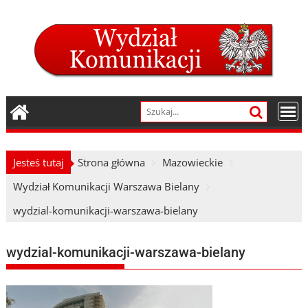
Skip
to
content
Jesteś tutaj
Strona główna
Mazowieckie
Wydział Komunikacji Warszawa Bielany
wydzial-komunikacji-warszawa-bielany
wydzial-komunikacji-warszawa-bielany