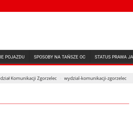
IE POJAZDU
SPOSOBY NA TAŃSZE OC
STATUS PRAWA J
dział Komunikacji Zgorzelec
wydzial-komunikacji-zgorzelec