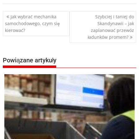
Nawigacja
Jak wybrać mechanika
Szybciej i taniej do
samochodowego, czym się
Skandynawii – jak
wpisu
kierować?
zaplanować przewóz
ładunków promem?
Powiązane artykuły