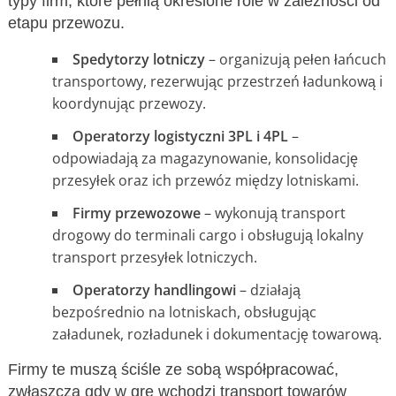
typy firm, które pełnią określone role w zależności od
etapu przewozu.
Spedytorzy lotniczy
– organizują pełen łańcuch
transportowy, rezerwując przestrzeń ładunkową i
koordynując przewozy.
Operatorzy logistyczni 3PL i 4PL
–
odpowiadają za magazynowanie, konsolidację
przesyłek oraz ich przewóz między lotniskami.
Firmy przewozowe
– wykonują transport
drogowy do terminali cargo i obsługują lokalny
transport przesyłek lotniczych.
Operatorzy handlingowi
– działają
bezpośrednio na lotniskach, obsługując
załadunek, rozładunek i dokumentację towarową.
Firmy te muszą ściśle ze sobą współpracować,
zwłaszcza gdy w grę wchodzi transport towarów