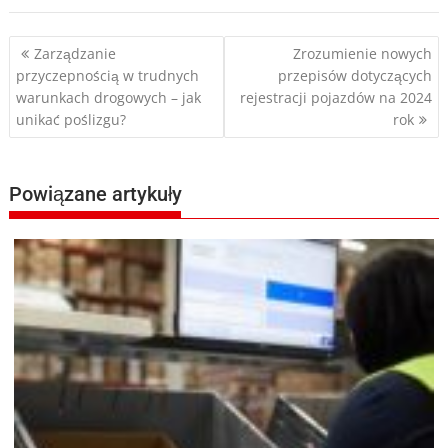
Nawigacja
Zarządzanie
Zrozumienie nowych
przyczepnością w trudnych
przepisów dotyczących
wpisu
warunkach drogowych – jak
rejestracji pojazdów na 2024
unikać poślizgu?
rok
Powiązane artykuły