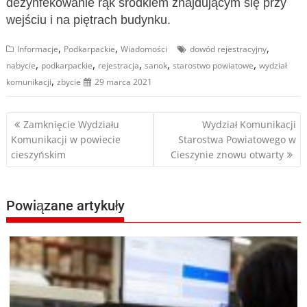
dezynfekowanie rąk środkiem znajdującym się przy
wejściu i na piętrach budynku.
,
,
,
Informacje
Podkarpackie
Wiadomości
dowód rejestracyjny
,
,
,
,
,
nabycie
podkarpackie
rejestracja
sanok
starostwo powiatowe
wydział
,
komunikacji
zbycie
29 marca 2021
Nawigacja
Zamknięcie Wydziału
Wydział Komunikacji
Komunikacji w powiecie
Starostwa Powiatowego w
wpisu
cieszyńskim
Cieszynie znowu otwarty
Powiązane artykuły