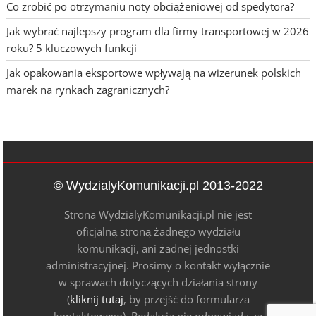
Co zrobić po otrzymaniu noty obciążeniowej od spedytora?
Jak wybrać najlepszy program dla firmy transportowej w 2026
roku? 5 kluczowych funkcji
Jak opakowania eksportowe wpływają na wizerunek polskich
marek na rynkach zagranicznych?
© WydzialyKomunikacji.pl 2013-2022
Strona WydzialyKomunikacji.pl nie jest
oficjalną stroną żadnego wydziału
komunikacji, ani żadnej jednostki
administracyjnej. Prosimy o kontakt wyłącznie
w sprawach dotyczących działania strony
(
kliknij tutaj
, by przejść do formularza