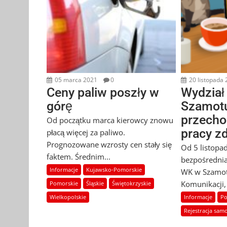
05 marca 2021
0
20 listopada
Ceny paliw poszły w
Wydział
górę
Szamot
przecho
Od początku marca kierowcy znowu
pracy zd
płacą więcej za paliwo.
Prognozowane wzrosty cen stały się
Od 5 listopa
faktem. Średnim...
bezpośrednia
Informacje
Kujawsko-Pomorskie
WK w Szamot
Komunikacji, 
Pomorskie
Śląskie
Świętokrzyskie
Wielkopolskie
Informacje
Po
Rejestracja sa