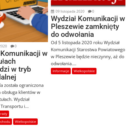
09 listopada 2020
0
Wydział Komunikacji w
Pleszewie zamknięty
do odwołania
Od 5 listopada 2020 roku Wydział
 2020
0
Komunikacji Starostwa Powiatowego
 Komunikacji w
w Pleszewie będzie nieczynny, aż do
ułach
odwołania....
dzi w tryb
Informacje
Wielkopolskie
alnej
da została ograniczona
 obsługa klientów w
ułach. Wydział
Transportu i...
rady
mochodu
Wielkopolskie