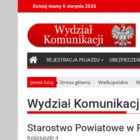
Skip
Dzisiaj mamy 6 sierpnia 2026
to
content
REJESTRACJA POJAZDU
UBEZPIECZEN
Jesteś tutaj
Strona główna
Wielkopolskie
W
Wydział Komunikacj
Starostwo Powiatowe w 
Kościuszki 4