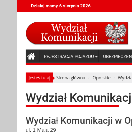
Skip
Dzisiaj mamy 6 sierpnia 2026
to
content
REJESTRACJA POJAZDU
UBEZPIECZEN
Jesteś tutaj
Strona główna
Opolskie
Wydzia
Wydział Komunikacj
Wydział Komunikacji w O
ul. 1 Maja 29