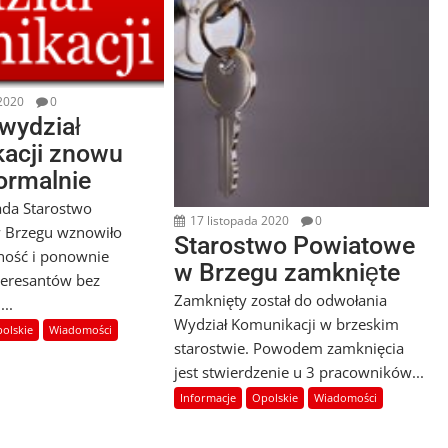
 2020
0
 wydział
acji znowu
normalnie
ada Starostwo
17 listopada 2020
0
 Brzegu wznowiło
Starostwo Powiatowe
lność i ponownie
w Brzegu zamknięte
teresantów bez
Zamknięty został do odwołania
...
Wydział Komunikacji w brzeskim
olskie
Wiadomości
starostwie. Powodem zamknięcia
jest stwierdzenie u 3 pracowników...
Informacje
Opolskie
Wiadomości