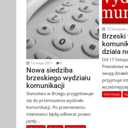
23 listopada
Brzeski
komunik
działa 
Od 17 listop
12 maja 2021
0
Powiatowe w
Nowa siedziba
swoją działa
brzeskiego wydziału
przyjmuje in
komunikacji
wcześniejszej
Starostwo w Brzegu przygotowuje
Informacje
Op
się do przenoszenia wydziału
komunikacji. Po przeniesieniu
interesanci będą odbierać prawo
jazdy...