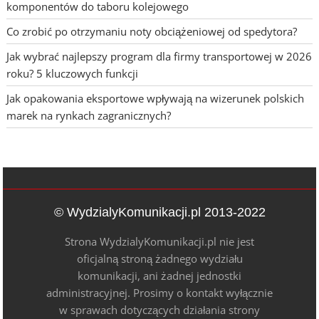
komponentów do taboru kolejowego
Co zrobić po otrzymaniu noty obciążeniowej od spedytora?
Jak wybrać najlepszy program dla firmy transportowej w 2026
roku? 5 kluczowych funkcji
Jak opakowania eksportowe wpływają na wizerunek polskich
marek na rynkach zagranicznych?
© WydzialyKomunikacji.pl 2013-2022
Strona WydzialyKomunikacji.pl nie jest
oficjalną stroną żadnego wydziału
komunikacji, ani żadnej jednostki
administracyjnej. Prosimy o kontakt wyłącznie
w sprawach dotyczących działania strony