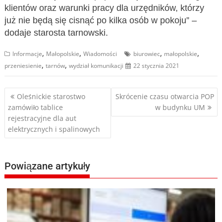
klientów oraz warunki pracy dla urzędników, którzy
już nie będą się cisnąć po kilka osób w pokoju” –
dodaje starosta tarnowski.
,
,
,
,
Informacje
Małopolskie
Wiadomości
biurowiec
małopolskie
,
,
przeniesienie
tarnów
wydział komunikacji
22 stycznia 2021
Nawigacja
Oleśnickie starostwo
Skrócenie czasu otwarcia POP
zamówiło tablice
w budynku UM
wpisu
rejestracyjne dla aut
elektrycznych i spalinowych
Powiązane artykuły