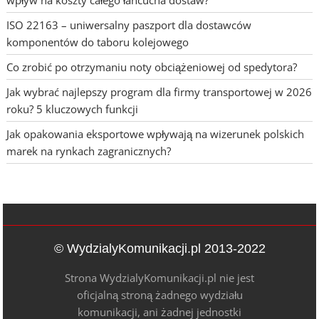
wpływ na koszty całego łańcucha dostaw?
ISO 22163 – uniwersalny paszport dla dostawców
komponentów do taboru kolejowego
Co zrobić po otrzymaniu noty obciążeniowej od spedytora?
Jak wybrać najlepszy program dla firmy transportowej w 2026
roku? 5 kluczowych funkcji
Jak opakowania eksportowe wpływają na wizerunek polskich
marek na rynkach zagranicznych?
© WydzialyKomunikacji.pl 2013-2022
Strona WydzialyKomunikacji.pl nie jest
oficjalną stroną żadnego wydziału
komunikacji, ani żadnej jednostki