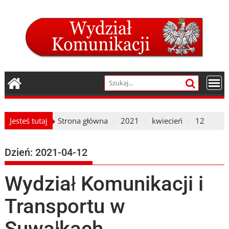
Skip
to
content
Jesteś tutaj
Strona główna
2021
kwiecień
12
Dzień:
2021-04-12
Wydział Komunikacji i
Transportu w
Suwałkach