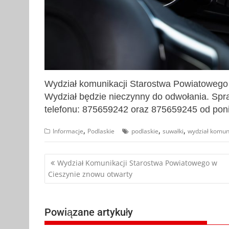
Wydział komunikacji Starostwa Powiatowego 
Wydział będzie nieczynny do odwołania. Sp
telefonu: 875659242 oraz 875659245 od ponie
,
,
,
Informacje
Podlaskie
podlaskie
suwałki
wydział komun
Nawigacja
Wydział Komunikacji Starostwa Powiatowego w
Cieszynie znowu otwarty
wpisu
Powiązane artykuły