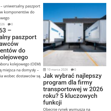
026
0
63 –
alny paszport
tawców
entów do
kolejowego
aboru kolejowego (OEM)
ją miejsca na domysły –
10 marca 2026
0
Jak wybrać najlepszy
ia wobec dostawców są
program dla firmy
transportowej w 2026
roku? 5 kluczowych
funkcji
Obecnie rynek wymusza na