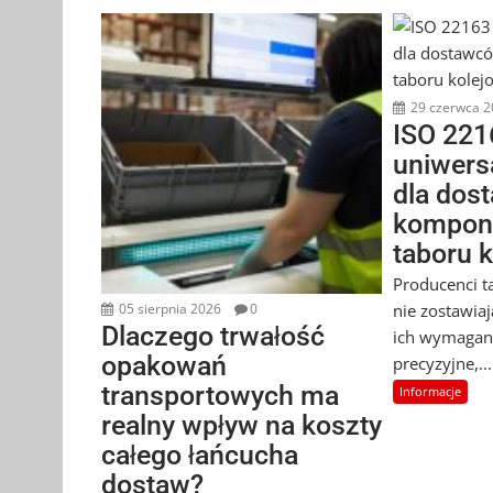
29 czerwca 2
ISO 221
uniwers
dla dos
kompon
taboru 
Producenci t
nie zostawia
05 sierpnia 2026
0
Dlaczego trwałość
ich wymagan
opakowań
precyzyjne,...
transportowych ma
Informacje
realny wpływ na koszty
całego łańcucha
dostaw?