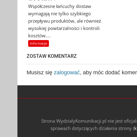
Współczesne łańcuchy dostaw
wymagają nie tylko szybkiego
przepływu produktów, ale również
wysokiej powtarzalności i kontroli
kosztów....
Informacje
ZOSTAW KOMENTARZ
Musisz się
zalogować
, aby móc dodać komen
Strona WydzialyKomunikacji.pl nie jest oficj
sprawach dotyczących działania strony (
k