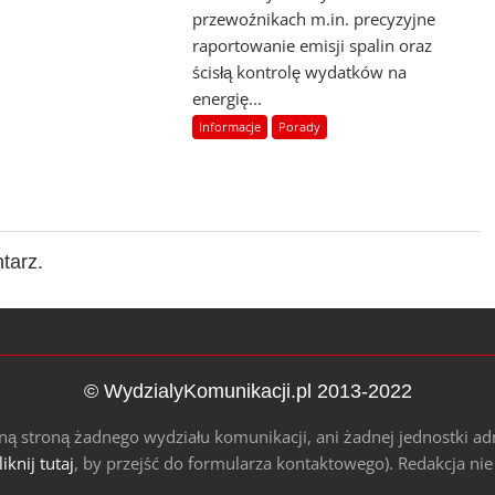
przewoźnikach m.in. precyzyjne
raportowanie emisji spalin oraz
ścisłą kontrolę wydatków na
energię...
Informacje
Porady
tarz.
© WydzialyKomunikacji.pl 2013-2022
alną stroną żadnego wydziału komunikacji, ani żadnej jednostki ad
liknij tutaj
, by przejść do formularza kontaktowego). Redakcja ni