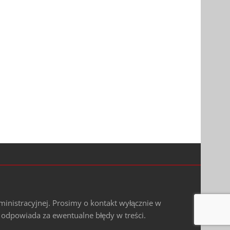
ministracyjnej. Prosimy o kontakt wyłącznie w
e odpowiada za ewentualne błędy w treści.