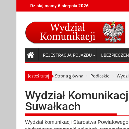
Skip
Dzisiaj mamy 6 sierpnia 2026
to
content
REJESTRACJA POJAZDU
UBEZPIECZEN
Jesteś tutaj
Strona główna
Podlaskie
Wydzi
Wydział Komunikacji
Suwałkach
Wydział komunikacji Starostwa Powiatowego