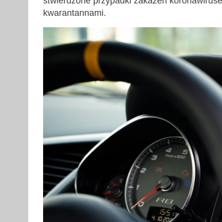
stwierdzone przypadki zakażeń koronawirus
kwarantannami.