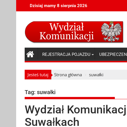
Skip
Dzisiaj mamy 8 sierpnia 2026
to
content
REJESTRACJA POJAZDU
UBEZPIECZEN
Jesteś tutaj
Strona główna
suwałki
Tag:
suwałki
Wydział Komunikacji
Suwałkach