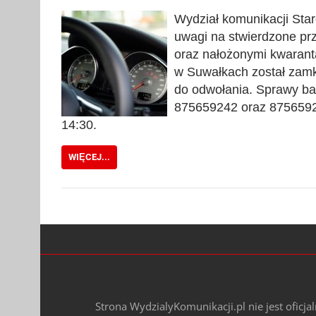
Wydział komunikacji Sta
uwagi na stwierdzone p
oraz nałożonymi kwarant
w Suwałkach został zamkn
do odwołania. Sprawy ba
875659242 oraz 87565924
14:30.
WIĘCEJ...
Strona WydzialyKomunikacji.pl nie jest oficj