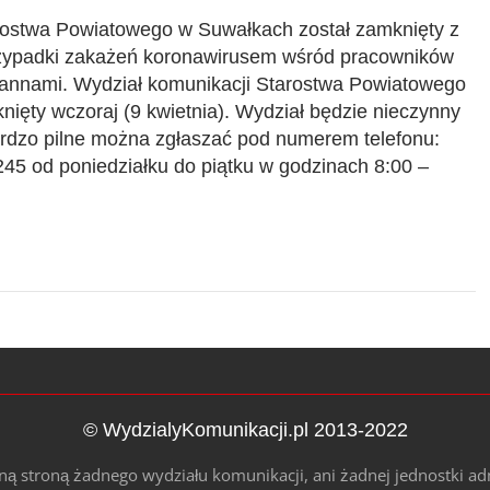
rostwa Powiatowego w Suwałkach został zamknięty z
rzypadki zakażeń koronawirusem wśród pracowników
annami. Wydział komunikacji Starostwa Powiatowego
ięty wczoraj (9 kwietnia). Wydział będzie nieczynny
rdzo pilne można zgłaszać pod numerem telefonu:
5 od poniedziałku do piątku w godzinach 8:00 –
© WydzialyKomunikacji.pl 2013-2022
alną stroną żadnego wydziału komunikacji, ani żadnej jednostki ad