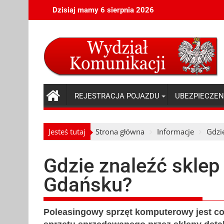
Skip
Dzisiaj mamy 6 sierpnia 2026
to
content
REJESTRACJA POJAZDU
UBEZPIECZEN
Jesteś tutaj
Strona główna
Informacje
Gdzi
Gdzie znaleźć skle
Gdańsku?
Poleasingowy sprzęt komputerowy jest cor