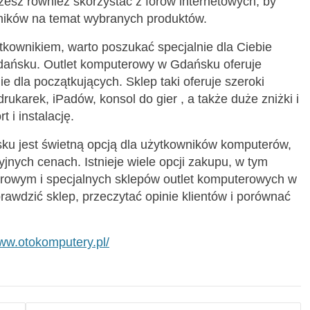
żesz również skorzystać z forów internetowych, by
ników na temat wybranych produktów.
tkownikiem, warto poszukać specjalnie dla Ciebie
ańsku. Outlet komputerowy w Gdańsku oferuje
e dla początkujących. Sklep taki oferuje szeroki
ukarek, iPadów, konsol do gier , a także duże zniżki i
 i instalację.
u jest świetną opcją dla użytkowników komputerów,
jnych cenach. Istnieje wiele opcji zakupu, w tym
owym i specjalnych sklepów outlet komputerowych w
awdzić sklep, przeczytać opinie klientów i porównać
www.otokomputery.pl/