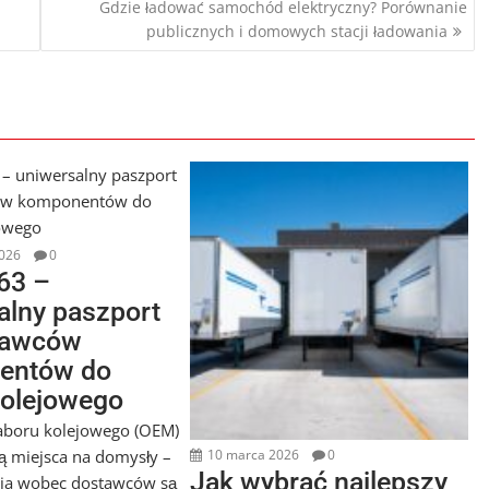
Gdzie ładować samochód elektryczny? Porównanie
publicznych i domowych stacji ładowania
026
0
63 –
alny paszport
tawców
entów do
kolejowego
aboru kolejowego (OEM)
ją miejsca na domysły –
10 marca 2026
0
Jak wybrać najlepszy
ia wobec dostawców są