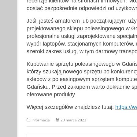
recenzje klientów na stronach firmowych. Mo
dostać bezpośrednie odpowiedzi od użytkow
Jeśli jesteś amatorem lub początkującym uży
projektowanego sklepu poleasingowego w Gd
profesjonalne usługi zaprojektowane specjalni
wybór laptopów, stacjonarnych komputerów, dr
szeroki zakres usług, w tym darmowy transport
Kupowanie sprzętu poleasingowego w Gdańsk
którzy szukają nowego sprzętu po konkurency
sklepów z poleasingowym sprzętem komputer
Gdańsku. Przed zakupem warto dokładnie spr
oferowane produkty.
Więcej szczegółów znajdziesz tutaj:
https://
Informacje
20 marca 2023