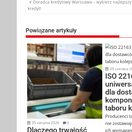
Nawigacja
Doradca kredytowy Warszawa – wybierz najlepszy
kredyt!
wpisu
Powiązane artykuły
29 czerwca 2
ISO 221
uniwers
dla dos
kompon
taboru 
Producenci t
nie zostawia
05 sierpnia 2026
0
Dlaczego trwałość
ich wymagan