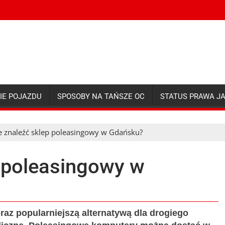
IE POJAZDU
SPOSOBY NA TAŃSZE OC
STATUS PRAWA J
e znaleźć sklep poleasingowy w Gdańsku?
p poleasingowy w
az popularniejszą alternatywą dla drogiego