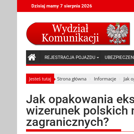
Skip
Dzisiaj mamy 7 sierpnia 2026
to
content
REJESTRACJA POJAZDU
UBEZPIECZEN
Jesteś tutaj
Strona główna
Informacje
Jak 
Jak opakowania eks
wizerunek polskich
zagranicznych?