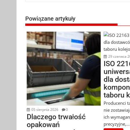
wpisu
Powiązane artykuły
29 czerwca 2
ISO 221
uniwers
dla dos
kompon
taboru 
Producenci t
nie zostawia
05 sierpnia 2026
0
Dlaczego trwałość
ich wymagan
opakowań
precyzyjne,...