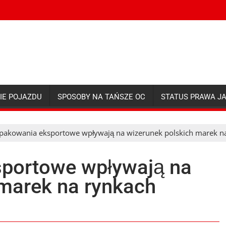
IE POJAZDU
SPOSOBY NA TAŃSZE OC
STATUS PRAWA J
opakowania eksportowe wpływają na wizerunek polskich marek na
portowe wpływają na
 marek na rynkach