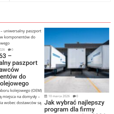
026
0
63 –
alny paszport
tawców
entów do
kolejowego
aboru kolejowego (OEM)
ją miejsca na domysły –
10 marca 2026
0
Jak wybrać najlepszy
ia wobec dostawców są
program dla firmy