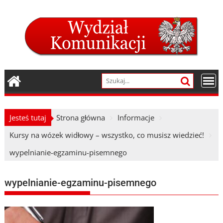
Skip
to
content
Jesteś tutaj
Strona główna
Informacje
Kursy na wózek widłowy – wszystko, co musisz wiedzieć!
wypelnianie-egzaminu-pisemnego
wypelnianie-egzaminu-pisemnego