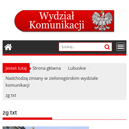
Skip
to
content
Jesteś tutaj
Strona główna
Lubuskie
Nadchodzą zmiany w zielonogórskim wydziale
komunikacji
zg txt
zg txt