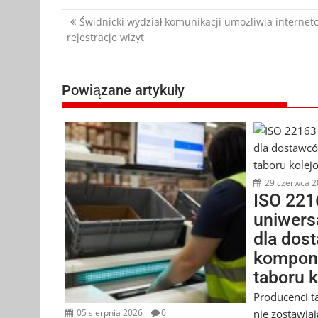
Nawigacja
Świdnicki wydział komunikacji umożliwia internet
rejestracje wizyt
wpisu
Powiązane artykuły
29 czerwca 2
ISO 221
uniwers
dla dos
kompon
taboru 
Producenci t
nie zostawia
05 sierpnia 2026
0