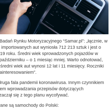
 Badań Rynku Motoryzacyjnego “Samar.pl”: „łącznie, w
i importowanych aut wyniosła 712 213 sztuk i jest o
019 roku. Średni wiek sprowadzonych pojazdów w
październiku – o 1 miesiąc mniej. Warto odnotować,
redni wiek aut wynosi 12 lat i 11 miesięcy. Roczniki
zainteresowaniem”.
druga fala pandemii koronawirusa. Innym czynnikiem
anem wprowadzania przepisów dotyczących
zaczął się z tego planu wycofywać.
owane są samochody do Polski: