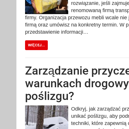
rozwiązanie, jeśli zajmu
renomowaną firmą trans
firmy. Organizacja przewozu mebli wcale nie 
firmą oraz umówisz na konkretny termin. W p
przedstawienie informacji…
WIĘCEJ...
Zarządzanie przycz
warunkach drogowyc
poślizgu?
Odkryj, jak zarządzać p
unikać poślizgu, aby po
techniki, które zapewnią