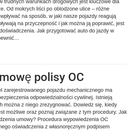
w trudnych warunkach drogowych jest kluczowe dla
. Od mokrych liści po oblodzone ulice – różne
wpływać na sposób, w jaki nasze pojazdy reagują
pływają na przyczepność i jak można ją poprawić, jest
d doświadczenia. Jak przygotować auto do jazdy w
pewnić…
umowę polisy OC
el zarejestrowanego pojazdu mechanicznego ma
zpieczenia odpowiedzialności cywilnej. Istnieją
ch można z niego zrezygnować. Dowiedz się, kiedy
t możliwe oraz poznaj związane z tym procedury. Jak
edzenia umowy? Procedura wypowiedzenia OC
mnego oświadczenia z własnoręcznym podpisem