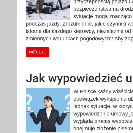
przyczepnością pojazdu 
bezpieczeństwa na drodze
sytuacje mogą znacząco 
podczas jazdy. Zrozumienie, jakie czynniki w
istotne dla każdego kierowcy, niezależnie o
zmiennych warunkach pogodowych? Aby za
WIĘCEJ...
Jak wypowiedzieć 
W Polsce każdy właścici
obowiązek wykupienia ube
jednak sytuacje, w który
wypowiedzenie umowy jes
wygląda proces wypowi
obejmuje złożenie pise