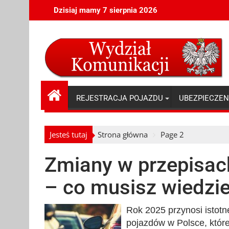
Skip
Dzisiaj mamy 7 sierpnia 2026
to
content
REJESTRACJA POJAZDU
UBEZPIECZEN
Jesteś tutaj
Strona główna
Page 2
Zmiany w przepisac
– co musisz wiedzi
Rok 2025 przynosi istotn
pojazdów w Polsce, któr