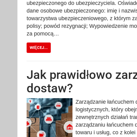
ubezpieczonego do ubezpieczyciela. Oświadc
dane osobowe ubezpieczonego: imię i nazw
towarzystwa ubezpieczeniowego, z którym z
polisy; powód rezygnacji; Wypowiedzenie m
za pomocą…
WIĘCEJ...
Jak prawidłowo zar
dostaw?
Zarządzanie łańcuchem d
logistycznych, który obe
zewnętrznych działań tr
zarządzaniu łańcuchem d
towaru i usług, co z kole