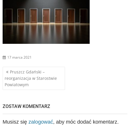
17 marca 2021
Nawigacja
Pruszcz Gdański –
reorganizacja w Starostwie
wpisu
Powiatowym
ZOSTAW KOMENTARZ
Musisz się
zalogować
, aby móc dodać komentarz.