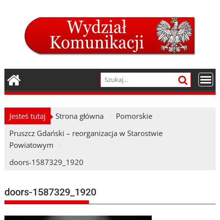
Skip
to
content
Jesteś tutaj
Strona główna
Pomorskie
Pruszcz Gdański – reorganizacja w Starostwie
Powiatowym
doors-1587329_1920
doors-1587329_1920