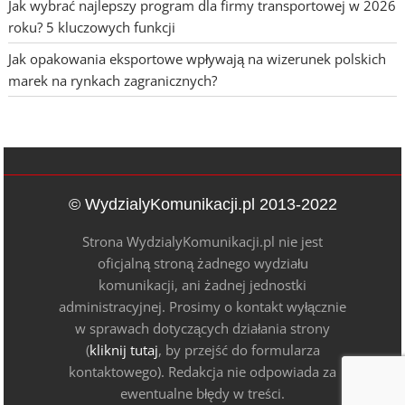
Jak wybrać najlepszy program dla firmy transportowej w 2026
roku? 5 kluczowych funkcji
Jak opakowania eksportowe wpływają na wizerunek polskich
marek na rynkach zagranicznych?
© WydzialyKomunikacji.pl 2013-2022
Strona WydzialyKomunikacji.pl nie jest
oficjalną stroną żadnego wydziału
komunikacji, ani żadnej jednostki
administracyjnej. Prosimy o kontakt wyłącznie
w sprawach dotyczących działania strony
(
kliknij tutaj
, by przejść do formularza
kontaktowego). Redakcja nie odpowiada za
ewentualne błędy w treści.