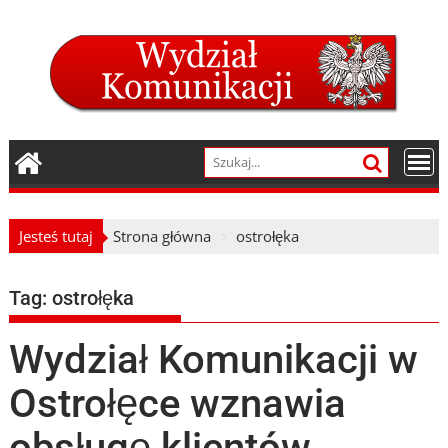
Skip
to
content
Jesteś tutaj
Strona główna
ostrołęka
Tag:
ostrołęka
Wydział Komunikacji w
Ostrołęce wznawia
obsługę klientów