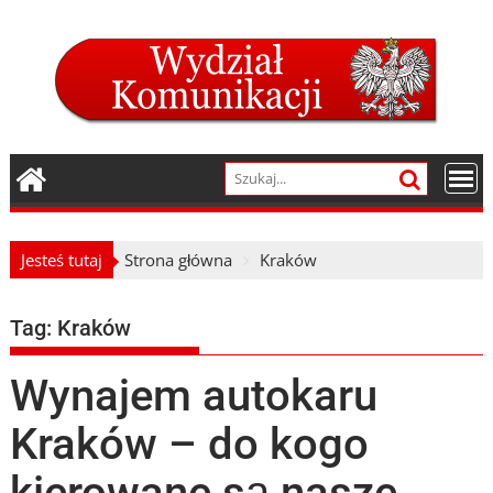
Skip
to
content
Jesteś tutaj
Strona główna
Kraków
Tag:
Kraków
Wynajem autokaru
Kraków – do kogo
kierowane są nasze