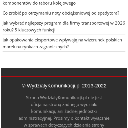
komponentów do taboru kolejowego
Co zrobić po otrzymaniu noty obciążeniowej od spedytora?
Jak wybrać najlepszy program dla firmy transportowej w 2026
roku? 5 kluczowych funkcji
Jak opakowania eksportowe wpływają na wizerunek polskich
marek na rynkach zagranicznych?
© WydzialyKomunikacji.pl 2013-2022
Strona WydzialyKomunikacji.pl nie jest
oficjalną stroną żadnego wydziału
komunikacji, ani żadnej jednostki
administracyjnej. Prosimy o kontakt wyłącznie
w sprawach dotyczących działania strony