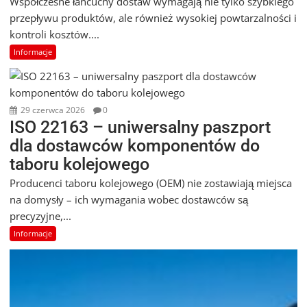
Współczesne łańcuchy dostaw wymagają nie tylko szybkiego
przepływu produktów, ale również wysokiej powtarzalności i
kontroli kosztów....
Informacje
29 czerwca 2026
0
ISO 22163 – uniwersalny paszport
dla dostawców komponentów do
taboru kolejowego
Producenci taboru kolejowego (OEM) nie zostawiają miejsca
na domysły – ich wymagania wobec dostawców są
precyzyjne,...
Informacje