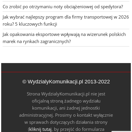
Co zrobić po otrzymaniu noty obciążeniowej od spedytora?
Jak wybrać najlepszy program dla firmy transportowej w 2026
roku? 5 kluczowych funkcji
Jak opakowania eksportowe wpływają na wizerunek polskich
marek na rynkach zagranicznych?
© WydzialyKomunikacji.pl 2013-2022
Strona WydzialyKomunikacji.pl nie jest
oficjalną stroną żadnego wydziału
komunikacji, ani żadnej jednostki
administracyjnej. Prosimy o kontakt wyłącznie
w sprawach dotyczących działania strony
(
kliknij tutaj
, by przejść do formularza