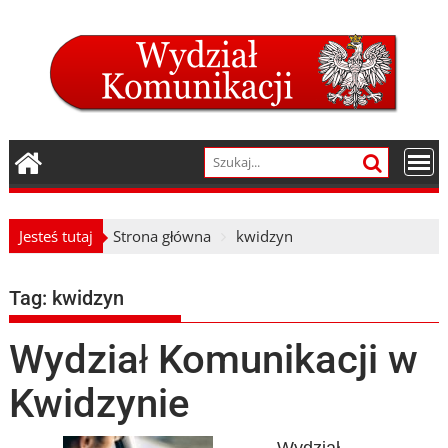
Skip
to
content
Jesteś tutaj
Strona główna
kwidzyn
Tag:
kwidzyn
Wydział Komunikacji w
Kwidzynie