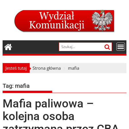
Skip
to
content
Jesteś tutaj
Strona główna
mafia
Tag:
mafia
Mafia paliwowa –
kolejna osoba
zatrzymana przez CBA