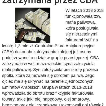
W latach 2013-2018
funkcjonowała tzw.
mafia paliwowa,
która posługiwała
się nierzetelnymi
fakturami VAT na
kwotę 1,3 mld zł. Centralne Biuro Antykorupcyjne
(CBA) dokonało zatrzymania kolejnej już osoby
podejrzewanej o udział w grupie przestępczej. CBA
zatrzymało w woj. mazowieckim syna załozyciela
mafii paliwowej. Syn założyciela pełnił rolę prezesa
spółki, która zajmowała się obrotem paliwa. Jego
ojciec ma się ukrywać na terenie Zjednoczonych
Emiratów Arabskich. Grupa w latach 2013-2018
wprowadziła do obrotu oraz fikcyjnie fakturowała
towary, takie jak: olej napędowy, olej smarowy,
benzynę oraz olej rzepakowy. Dokonywali oni również