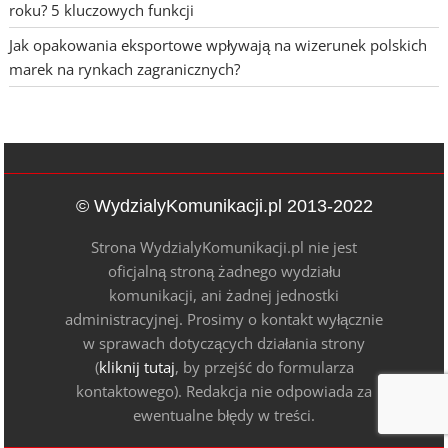
roku? 5 kluczowych funkcji
Jak opakowania eksportowe wpływają na wizerunek polskich
marek na rynkach zagranicznych?
© WydzialyKomunikacji.pl 2013-2022
Strona WydzialyKomunikacji.pl nie jest
oficjalną stroną żadnego wydziału
komunikacji, ani żadnej jednostki
administracyjnej. Prosimy o kontakt wyłącznie
w sprawach dotyczących działania strony
(
kliknij tutaj
, by przejść do formularza
kontaktowego). Redakcja nie odpowiada za
ewentualne błędy w treści.