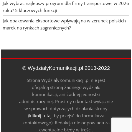
Jak wybrać najlepszy program dla firmy transportowej w 2026
roku? 5 kluczowych funkcji
Jak opakowania eksportowe wpływają na wizerunek polskich
marek na rynkach zagranicznych?
© WydzialyKomunikacji.pl 2013-2022
Strona WydzialyKomunikacji.pl nie jest
oficjalną stroną żadnego wydziału
komunikacji, ani żadnej jednostki
administracyjnej. Prosimy o kontakt wyłącznie
w sprawach dotyczących działania strony
(
kliknij tutaj
, by przejść do formularza
kontaktowego). Redakcja nie odpowiada za
ewentualne błędy w treści.