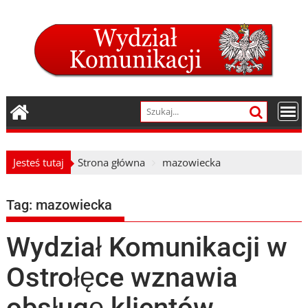
Skip
to
content
Jesteś tutaj
Strona główna
mazowiecka
Tag:
mazowiecka
Wydział Komunikacji w
Ostrołęce wznawia
obsługę klientów