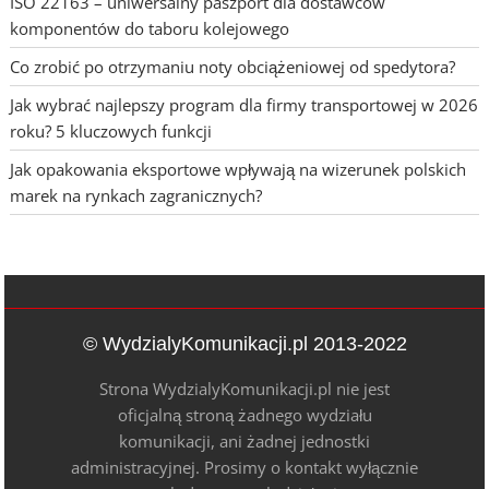
ISO 22163 – uniwersalny paszport dla dostawców
komponentów do taboru kolejowego
Co zrobić po otrzymaniu noty obciążeniowej od spedytora?
Jak wybrać najlepszy program dla firmy transportowej w 2026
roku? 5 kluczowych funkcji
Jak opakowania eksportowe wpływają na wizerunek polskich
marek na rynkach zagranicznych?
© WydzialyKomunikacji.pl 2013-2022
Strona WydzialyKomunikacji.pl nie jest
oficjalną stroną żadnego wydziału
komunikacji, ani żadnej jednostki
administracyjnej. Prosimy o kontakt wyłącznie