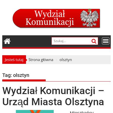
Skip
to
content
Jesteś tutaj
Strona główna
olsztyn
Tag:
olsztyn
Wydział Komunikacji –
Urząd Miasta Olsztyna