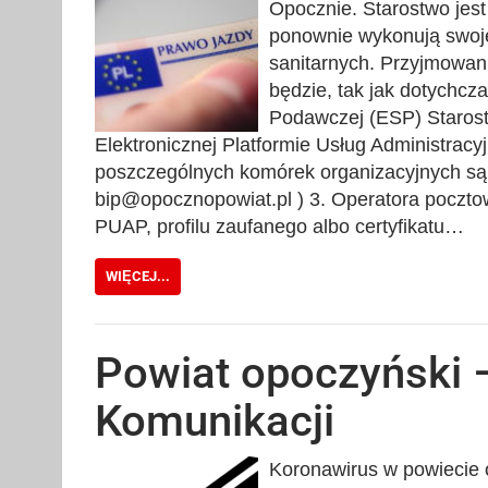
Opocznie. Starostwo jest
ponownie wykonują swoj
sanitarnych. Przyjmowan
będzie, tak jak dotychcz
Podawczej (ESP) Staros
Elektronicznej Platformie Usług Administracy
poszczególnych komórek organizacyjnych są 
bip@opocznopowiat.pl ) 3. Operatora pocztow
PUAP, profilu zaufanego albo certyfikatu…
WIĘCEJ...
Powiat opoczyński 
Komunikacji
Koronawirus w powiecie 