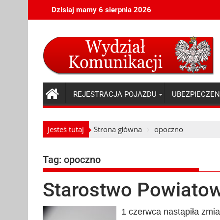
Skip
Dzisiaj mamy 6 sierpnia 2026
to
content
REJESTRACJA POJAZDU
UBEZPIECZEN
Jesteś tutaj
Strona główna
opoczno
Tag:
opoczno
Starostwo Powiato
1 czerwca nastąpiła zmi