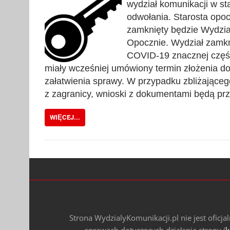
wydział komunikacji w st
odwołania. Starosta opoc
zamknięty będzie Wydzia
Opocznie. Wydział zamkn
COVID-19 znacznej częśc
miały wcześniej umówiony termin złożenia 
załatwienia sprawy. W przypadku zbliżająceg
z zagranicy, wnioski z dokumentami będą pr
WIĘCEJ...
Strona WydzialyKomunikacji.pl nie jest oficj