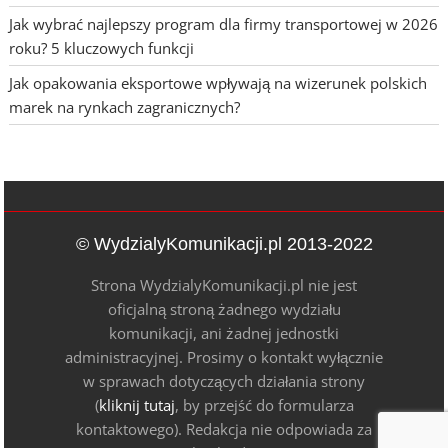
Jak wybrać najlepszy program dla firmy transportowej w 2026
roku? 5 kluczowych funkcji
Jak opakowania eksportowe wpływają na wizerunek polskich
marek na rynkach zagranicznych?
© WydzialyKomunikacji.pl 2013-2022
Strona WydzialyKomunikacji.pl nie jest
oficjalną stroną żadnego wydziału
komunikacji, ani żadnej jednostki
administracyjnej. Prosimy o kontakt wyłącznie
w sprawach dotyczących działania strony
(
kliknij tutaj
, by przejść do formularza
kontaktowego). Redakcja nie odpowiada za