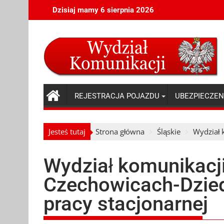
Skip
Dzisiaj mamy 6 sierpnia 2026
to
content
REJESTRACJA POJAZDU
UBEZPIECZEN
Jesteś tutaj
Strona główna
Śląskie
Wydział 
Wydział komunikacji
Czechowicach-Dzied
pracy stacjonarnej