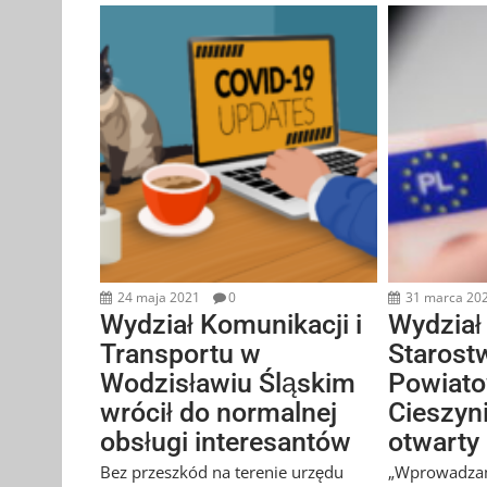
24 maja 2021
0
31 marca 20
Wydział Komunikacji i
Wydział
Transportu w
Starost
Wodzisławiu Śląskim
Powiat
wrócił do normalnej
Cieszyn
obsługi interesantów
otwarty
Bez przeszkód na terenie urzędu
„Wprowadzam