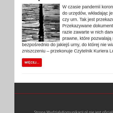
W czasie pandemii koro
do urzędów, wkładając je
czy urn. Tak jest przeka
Przekazywane dokumenty 
razie zawarte w nich da
prawne, które pozwalają
bezpośrednio do jakiejś urny, do której nie 
zniszczeniu – przekonuje Czytelnik Kuriera 
WIĘCEJ...
Strona WydzialyKomunikacji.pl nie jest oficj