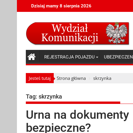
Skip
Dzisiaj mamy 8 sierpnia 2026
to
content
REJESTRACJA POJAZDU
UBEZPIECZEN
Jesteś tutaj
Strona główna
skrzynka
Tag:
skrzynka
Urna na dokumenty 
bezpieczne?