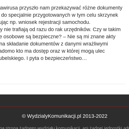
nawirusa przyszło nam przekazywać różne dokumenty
 do specjalnie przygotowanych w tym celu skrzynek
zując np. wniosek rejestracji samochodu.
nie trafiają od razu do rak urzędników. Czy w takim
ne osobowe są bezpieczne? – Nie są mi znane akty
 na składanie dokumentów z danymi wrażliwymi
wiadomo kto ma dostęp oraz w której mogą ulec
Lubelskiego. I pyta o bezpieczeństwo…
© WydzialyKomunikacji.pl 2013-2022
alną stroną żadnego wydziału komunikacji, ani żadnej jednostki ad