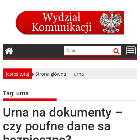
Skip
to
content
Jesteś tutaj
Strona główna
urna
Tag:
urna
Urna na dokumenty –
czy poufne dane sa
bezpieczne?