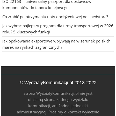
ISO 22163 – uniwersalny paszport dla dostawców
komponentów do taboru kolejowego
Co zrobić po otrzymaniu noty obciążeniowej od spedytora?
Jak wybrać najlepszy program dla firmy transportowej w 2026
roku? 5 kluczowych funkcji
Jak opakowania eksportowe wpływają na wizerunek polskich
marek na rynkach zagranicznych?
© WydzialyKomunikacji.pl 2013-2022
Strona WydzialyKomunikacji.pl nie jest
oficjalną stroną żadnego wydziału
komunikacji, ani żadnej jednostki
administracyjnej. Prosimy o kontakt wyłącznie