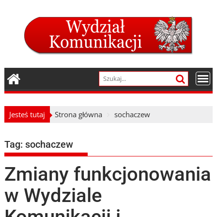
Skip
to
content
Jesteś tutaj
Strona główna
sochaczew
Tag:
sochaczew
Zmiany funkcjonowania
w Wydziale
Komunikacji i