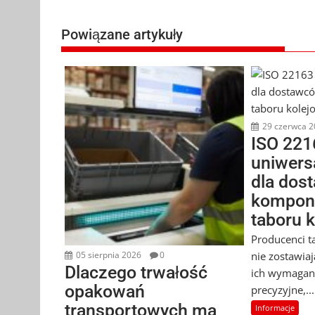
Powiązane artykuły
29 czerwca 2
ISO 221
uniwers
dla dos
kompon
taboru 
Producenci t
nie zostawia
05 sierpnia 2026
0
Dlaczego trwałość
ich wymagan
opakowań
precyzyjne,...
transportowych ma
Informacje