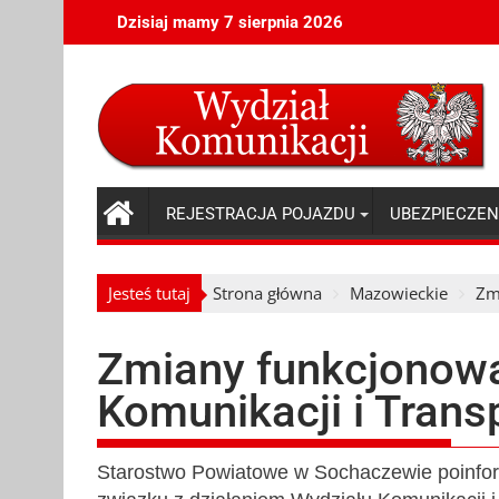
Skip
Dzisiaj mamy 7 sierpnia 2026
to
content
REJESTRACJA POJAZDU
UBEZPIECZEN
Jesteś tutaj
Strona główna
Mazowieckie
Zm
Zmiany funkcjonowa
Komunikacji i Tran
Starostwo Powiatowe w Sochaczewie poinfor