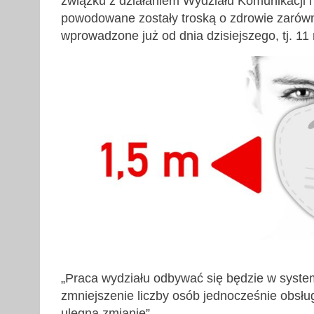
związku z działaniem Wydziału Komunikacji i
powodowane zostały troską o zdrowie zarówno
wprowadzone już od dnia dzisiejszego, tj. 1
„Praca wydziału odbywać się będzie w syste
zmniejszenie liczby osób jednocześnie obsłu
ulegną zmianie”.