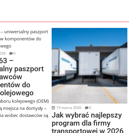
026
0
63 –
alny paszport
tawców
entów do
kolejowego
aboru kolejowego (OEM)
ją miejsca na domysły –
10 marca 2026
0
Jak wybrać najlepszy
ia wobec dostawców są
program dla firmy
transportowej w 2026