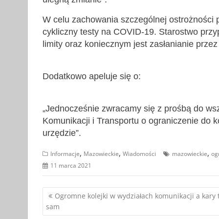
W celu zachowania szczególnej ostrożności
cykliczny testy na COVID-19. Starostwo przy
limity oraz koniecznym jest zasłanianie prze
Dodatkowo apeluje się o:
„Jednocześnie zwracamy się z prośbą do wsz
Komunikacji i Transportu o ograniczenie do
urzędzie”.
,
,
,
Informacje
Mazowieckie
Wiadomości
mazowieckie
og
11 marca 2021
Nawigacja
Ogromne kolejki w wydziałach komunikacji a kary 
sam
wpisu