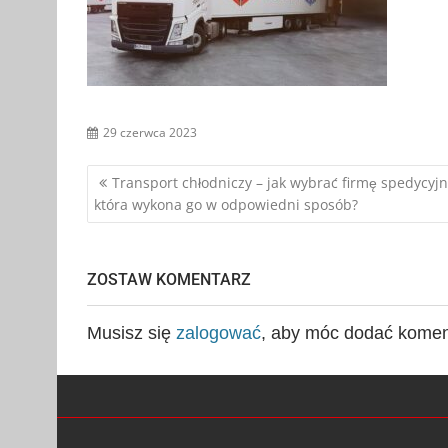
29 czerwca 2023
Nawigacja
Transport chłodniczy – jak wybrać firmę spedycyjn
która wykona go w odpowiedni sposób?
wpisu
ZOSTAW KOMENTARZ
Musisz się
zalogować
, aby móc dodać komen