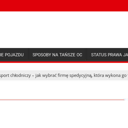
IE POJAZDU
SPOSOBY NA TAŃSZE OC
STATUS PRAWA J
sport chłodniczy – jak wybrać firmę spedycyjną, która wykona g