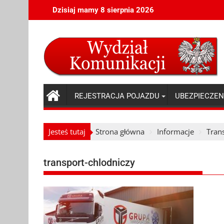
Skip
Dzisiaj mamy 8 sierpnia 2026
to
content
REJESTRACJA POJAZDU
UBEZPIECZEN
Jesteś tutaj
Strona główna
Informacje
Tran
transport-chlodniczy